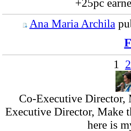
+25pc earned
Ana Maria Archila
pu
F
1
2
Co-Executive Director,
Executive Director, Make t
here is 