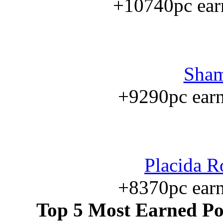
+10740pc earn
Sham
+9290pc earne
Placida R
+8370pc earne
Top 5 Most Earned Pol