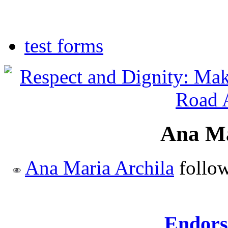
NYC Primary 14
test forms
Ana Ma
Ana Maria Archila
follo
Endors