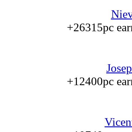
Niev
+26315pc earn
Josep
+12400pc earn
Vicen