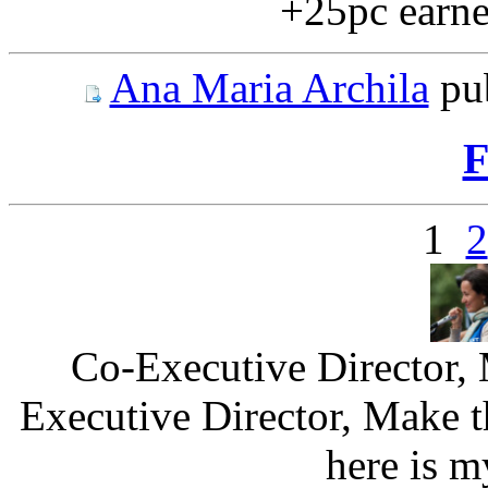
+25pc earned
Ana Maria Archila
pu
F
1
2
Co-Executive Director,
Executive Director, Make t
here is 