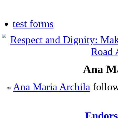
NYC Primary 14
test forms
Ana Ma
Ana Maria Archila
follo
Endors