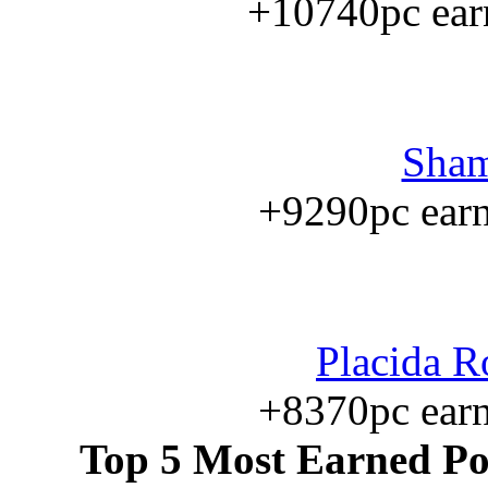
+10740pc earn
Sham
+9290pc earne
Placida R
+8370pc earne
Top 5 Most Earned Pol