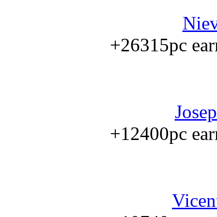
Niev
+26315pc earn
Josep
+12400pc earn
Vicen